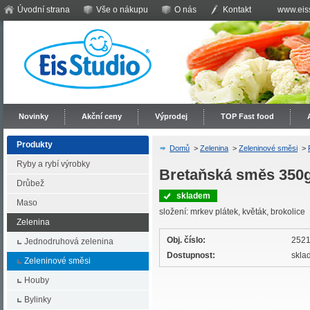
Úvodní strana
Vše o nákupu
O nás
Kontakt
www.eiss
Novinky
Akční ceny
Výprodej
TOP Fast food
Produkty
Domů
>
Zelenina
>
Zeleninové směsi
>
Ryby a rybí výrobky
Bretaňská směs 350g
Drůbež
skladem
Maso
složení: mrkev plátek, květák, brokolice
Zelenina
Obj. číslo:
252
Jednodruhová zelenina
Dostupnost:
skla
Zeleninové směsi
Houby
Bylinky