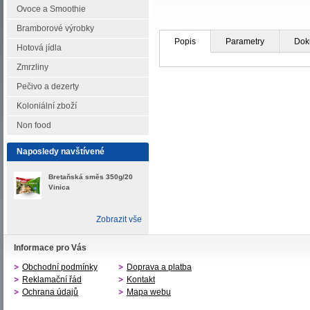
Ovoce a Smoothie
Bramborové výrobky
Popis
Parametry
Dok
Hotová jídla
Zmrzliny
Pečivo a dezerty
Koloniální zboží
Non food
Naposledy navštívené
Bretaňská směs 350g/20
Vinica
Zobrazit vše
Informace pro Vás
Obchodní podmínky
Doprava a platba
Reklamační řád
Kontakt
Ochrana údajů
Mapa webu