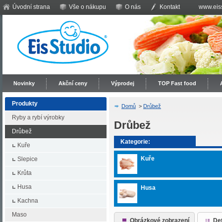
Úvodní strana
Vše o nákupu
O nás
Kontakt
www.eiss
Novinky
Akční ceny
Výprodej
TOP Fast food
Produkty
Domů
>
Drůbež
Ryby a rybí výrobky
Drůbež
Drůbež
Kategorie:
Kuře
Kuře
Slepice
Krůta
Husa
Husa
Kachna
Maso
Obrázkové zobrazení
Det