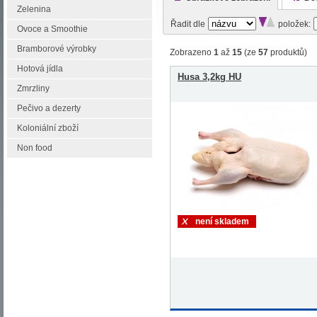
Zelenina
Řadit dle
položek:
Ovoce a Smoothie
Bramborové výrobky
Zobrazeno
1
až
15
(ze
57
produktů)
Hotová jídla
Husa 3,2kg HU
Zmrzliny
Pečivo a dezerty
Koloniální zboží
Non food
není skladem