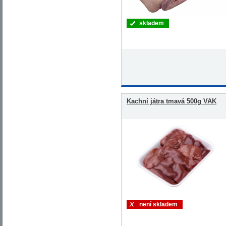
skladem
Kachní játra tmavá 500g VAK
není skladem