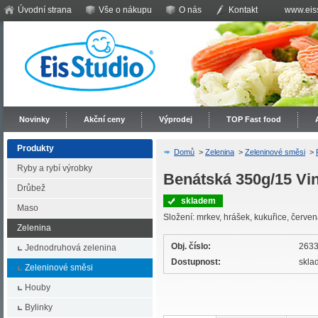
Úvodní strana
Vše o nákupu
O nás
Kontakt
www.eiss
Novinky
Akční ceny
Výprodej
TOP Fast food
Produkty
Domů
>
Zelenina
>
Zeleninové směsi
>
Ryby a rybí výrobky
Benátská 350g/15 Vi
Drůbež
skladem
Maso
Složení: mrkev, hrášek, kukuřice, červe
Zelenina
Obj. číslo:
263
Jednodruhová zelenina
Dostupnost:
skla
Zeleninové směsi
Houby
Bylinky