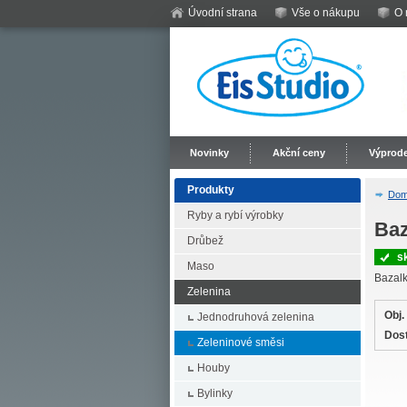
Úvodní strana
Vše o nákupu
O 
Novinky
Akční ceny
Výprode
Produkty
Do
Ryby a rybí výrobky
Baz
Drůbež
s
Maso
Bazal
Zelenina
Obj.
Jednodruhová zelenina
Dos
Zeleninové směsi
Houby
Bylinky