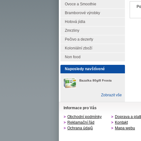
Ovoce a Smoothie
Po
Bramborové výrobky
Hotová jídla
Zmrzliny
Pečivo a dezerty
Koloniální zboží
Non food
Naposledy navštívené
Bazalka 80g/8 Frosta
Zobrazit vše
Informace pro Vás
Obchodní podmínky
Doprava a plat
Reklamační řád
Kontakt
Ochrana údajů
Mapa webu