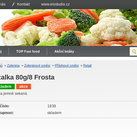
nás
Kontakt
www.eisstudio.cz
j
TOP Fast food
Akční letáky
mů
>
Zelenina
>
Zeleninové směsi
>
Přílohové směsi
>
Retail
alka 80g/8 Frosta
kladem
akce
ka jemně sekaná.
 číslo:
1838
tupnost:
skladem