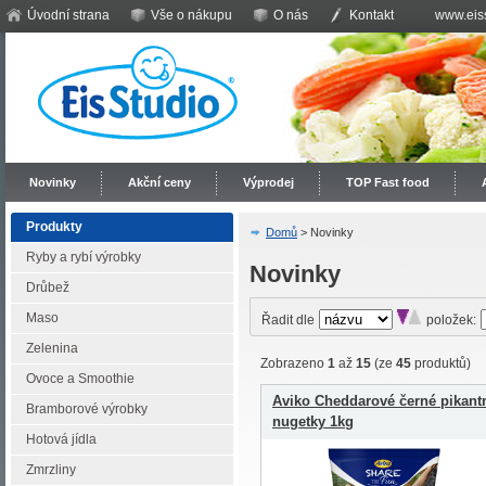
Úvodní strana
Vše o nákupu
O nás
Kontakt
www.eiss
Novinky
Akční ceny
Výprodej
TOP Fast food
Produkty
Domů
> Novinky
Ryby a rybí výrobky
Novinky
Drůbež
Maso
Řadit dle
položek:
Zelenina
Zobrazeno
1
až
15
(ze
45
produktů)
Ovoce a Smoothie
Aviko Cheddarové černé pikant
Bramborové výrobky
nugetky 1kg
Hotová jídla
Zmrzliny