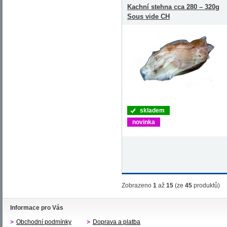
Kachní stehna cca 280 – 320g
Sous vide CH
skladem
novinka
Zobrazeno
1
až
15
(ze
45
produktů)
Informace pro Vás
Obchodní podmínky
Doprava a platba