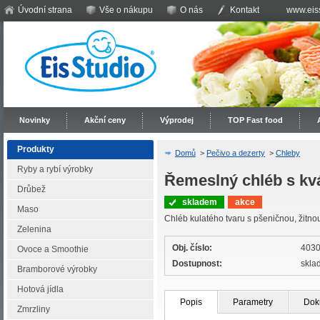
Úvodní strana
Vše o nákupu
O nás
Kontakt
www.eiss
Novinky
Akční ceny
Výprodej
TOP Fast food
Produkty
Domů
>
Pečivo a dezerty
>
Chleby
Ryby a rybí výrobky
Řemeslný chléb s kv
Drůbež
skladem
akce
Maso
Chléb kulatého tvaru s pšeničnou, žit
Zelenina
Obj. číslo:
403
Ovoce a Smoothie
Dostupnost:
skla
Bramborové výrobky
Hotová jídla
Popis
Parametry
Dok
Zmrzliny