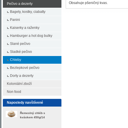
Obsahuje pšeničný kvas.
Pečivo a dezerty
Bagety, kostky, ciabatty
Panini
Kaiserky a raženky
Hamburger a hot dog bulky
Slané pečivo
Sladké pečivo
Chleby
Bezlepkové pečivo
Dorty a dezerty
Koloniální zboží
Non food
Naposledy navštívené
Řemeslný chléb s
kváskem 450g/14