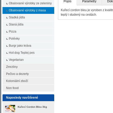
Popis
Parametry
Dok
Obalované výrobky ze zeleniny
Kuřecí cordon bleu je vyroben z kvali
Obalované výrobky z masa
teplý i studený na cestách.
Sladká jídla
Slaná jídla
Pizza
Polévky
Burgr jako kráva
Hot dog Teplej pes
Vegetarian
Zmrzliny
Pečivo a dezerty
Koloniální zboží
Non food
Naposledy navštívené
Kuřecí Cordon Bleu 3kg