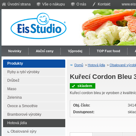
Úvodní strana
Vše o nákupu
O nás
Kontakt
www.eiss
Novinky
Akční ceny
Výprodej
TOP Fast food
Produkty
Domů
>
Hotová jídla
>
Obalované výrob
Ryby a rybí výrobky
Kuřecí Cordon Bleu 
Drůbež
skladem
Maso
Kuřecí cordon bleu je vyroben z kvalitní
Zelenina
Obj. číslo:
341
Ovoce a Smoothie
Dostupnost:
skla
Bramborové výrobky
Hotová jídla
Obalované sýry