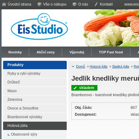
Úvodní strana
Vše o nákupu
O nás
Kontakt
www.eiss
Novinky
Akční ceny
Výprodej
TOP Fast food
Produkty
Domů
>
Hotová jídla
>
Sladká jídla
>
Ret
Ryby a rybí výrobky
Jedlík knedlíky meru
Drůbež
skladem
Maso
Bramborovo - tvarohové knedlíky plněn
Zelenina
Obj. číslo:
807
Ovoce a Smoothie
Dostupnost:
skla
Bramborové výrobky
Hotová jídla
Obalované sýry