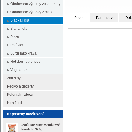
Obalované výrobky ze zeleniny
Obalované výrobky z masa
Popis
Parametry
Dok
Sladká jídla
Slaná jídla
Pizza
Polévky
Burgr jako kráva
Hot dog Teplej pes
Vegetarian
Zmrzliny
Pečivo a dezerty
Koloniální zboží
Non food
Naposledy navštívené
Jedlík knedlíky meruňkové
tvaroh.br. 320g