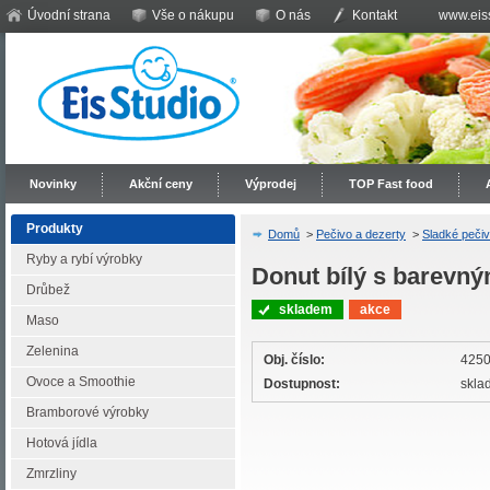
Úvodní strana
Vše o nákupu
O nás
Kontakt
www.eiss
Novinky
Akční ceny
Výprodej
TOP Fast food
Produkty
Domů
>
Pečivo a dezerty
>
Sladké peči
Ryby a rybí výrobky
Donut bílý s barevn
Drůbež
skladem
akce
Maso
Zelenina
Obj. číslo:
425
Ovoce a Smoothie
Dostupnost:
skla
Bramborové výrobky
Hotová jídla
Zmrzliny