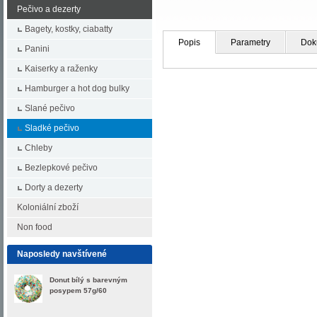
Pečivo a dezerty
Bagety, kostky, ciabatty
Popis
Parametry
Dok
Panini
Kaiserky a raženky
Hamburger a hot dog bulky
Slané pečivo
Sladké pečivo
Chleby
Bezlepkové pečivo
Dorty a dezerty
Koloniální zboží
Non food
Naposledy navštívené
Donut bílý s barevným
posypem 57g/60