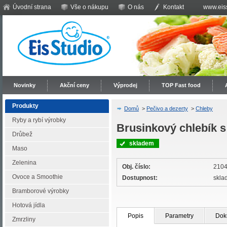
Úvodní strana
Vše o nákupu
O nás
Kontakt
www.eiss
Novinky
Akční ceny
Výprodej
TOP Fast food
Produkty
Domů
>
Pečivo a dezerty
>
Chleby
Ryby a rybí výrobky
Brusinkový chlebík 
Drůbež
skladem
Maso
Zelenina
Obj. číslo:
210
Ovoce a Smoothie
Dostupnost:
skla
Bramborové výrobky
Hotová jídla
Popis
Parametry
Dok
Zmrzliny