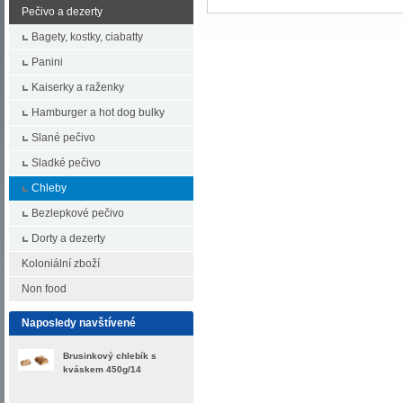
Pečivo a dezerty
Bagety, kostky, ciabatty
Panini
Kaiserky a raženky
Hamburger a hot dog bulky
Slané pečivo
Sladké pečivo
Chleby
Bezlepkové pečivo
Dorty a dezerty
Koloniální zboží
Non food
Naposledy navštívené
Brusinkový chlebík s
kváskem 450g/14