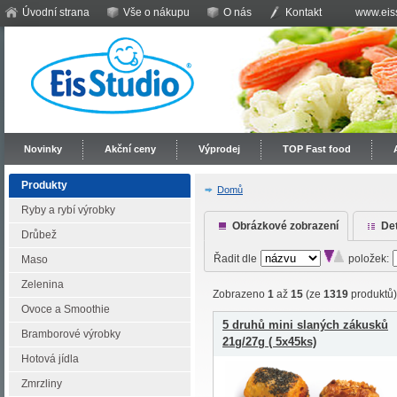
Úvodní strana
Vše o nákupu
O nás
Kontakt
www.eiss
Novinky
Akční ceny
Výprodej
TOP Fast food
Produkty
Domů
Ryby a rybí výrobky
Obrázkové zobrazení
Det
Drůbež
Řadit dle
položek:
Maso
Zelenina
Zobrazeno
1
až
15
(ze
1319
produktů)
Ovoce a Smoothie
5 druhů mini slaných zákusků
Bramborové výrobky
21g/27g ( 5x45ks)
Hotová jídla
Zmrzliny