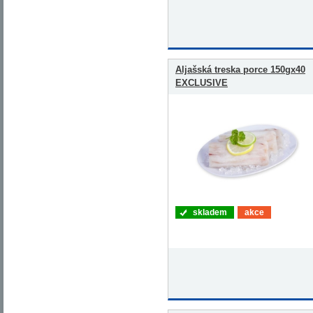
Aljašská treska porce 150gx40
EXCLUSIVE
skladem
akce