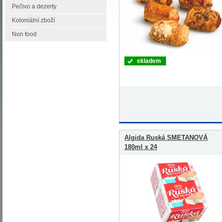
Pečivo a dezerty
Koloniální zboží
Non food
skladem
Algida Ruská SMETANOVÁ
180ml x 24