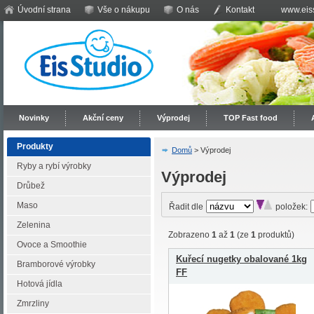
Úvodní strana
Vše o nákupu
O nás
Kontakt
www.eiss
Novinky
Akční ceny
Výprodej
TOP Fast food
Produkty
Domů
> Výprodej
Ryby a rybí výrobky
Výprodej
Drůbež
Maso
Řadit dle
položek:
Zelenina
Zobrazeno
1
až
1
(ze
1
produktů)
Ovoce a Smoothie
Kuřecí nugetky obalované 1kg
Bramborové výrobky
FF
Hotová jídla
Zmrzliny